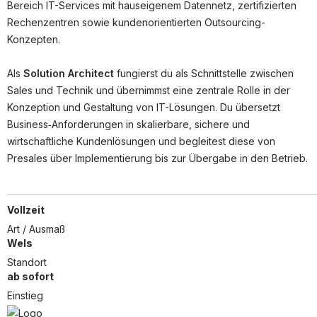
Partner
Bereich IT-Services mit hauseigenem Datennetz, zertifizierten
Rechenzentren sowie kundenorientierten Outsourcing-
Systemstatus
Konzepten.
Jobs
Als
Solution Architect
fungierst du als Schnittstelle zwischen
Jobkategorien
Sales und Technik und übernimmst eine zentrale Rolle in der
Konzeption und Gestaltung von IT-Lösungen. Du übersetzt
Berufsfelder
Business‑Anforderungen in skalierbare, sichere und
wirtschaftliche Kundenlösungen und begleitest diese von
Für Unternehmen
Presales über Implementierung bis zur Übergabe in den Betrieb.
Kandidaten finden
Inserat buchen
Vollzeit
Art / Ausmaß
Wels
©
informatikjobs.at
2026
Impressum
AGB
Datenschutz
Standort
ab sofort
Cookie-Einstellungen
Einstieg