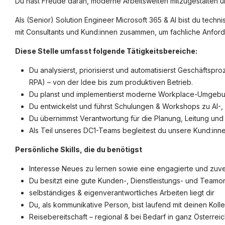
Du hast Freude daran, moderne Arbeitswelten mitzugestalten un
Als (Senior) Solution Engineer Microsoft 365 & AI bist du tech
©
informatikjobs.at
2026
Impressum
AGB
Datenschutz
Co
mit Consultants und Kund:innen zusammen, um fachliche Anfor
Diese Stelle umfasst folgende Tätigkeitsbereiche:
Du analysierst, priorisierst und automatisierst Geschäfts
RPA) – von der Idee bis zum produktiven Betrieb.
Du planst und implementierst moderne Workplace-Umgebung
Du entwickelst und führst Schulungen & Workshops zu AI-
Du übernimmst Verantwortung für die Planung, Leitung und 
Als Teil unseres DC1-Teams begleitest du unsere Kund:innen
Persönliche Skills, die du benötigst
Interesse Neues zu lernen sowie eine engagierte und zuve
Du besitzt eine gute Kunden-, Dienstleistungs- und Teamo
selbständiges & eigenverantwortliches Arbeiten liegt dir
Du, als kommunikative Person, bist laufend mit deinen Koll
Reisebereitschaft – regional & bei Bedarf in ganz Österrei