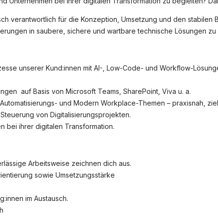
d Unternehmen bei ihrer digitalen Transformation zu begleiten? Dann
nisch verantwortlich für die Konzeption, Umsetzung und den stabile
okie-Einstellungen
derungen in saubere, sichere und wartbare technische Lösungen zu
prozesse unserer Kund:innen mit AI-, Low-Code- und Workflow-Lösung
en auf Basis von Microsoft Teams, SharePoint, Viva u. a.
, Automatisierungs- und Modern Workplace-Themen – praxisnah, ziel
Steuerung von Digitalisierungsprojekten.
 bei ihrer digitalen Transformation.
rlässige Arbeitsweise zeichnen dich aus.
rientierung sowie Umsetzungsstärke
eg:innen im Austausch.
ch