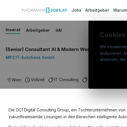
Jobs
Arbeitgeber
Waru
Inserat
Arbeitgeber
itAI
Cookies
Wir verwende
(Senior) Consultant AI & Modern Workplace (w/m/d), 
analysieren. A
MP2 IT-Solutions GmbH
info
ablehnen, die 
War
Österreichs IT-Karriereportal.
Ein
Stel
Vollzeit
IT Consulting
AI & Machine Learni
Wien
Service der candidatis GmbH.
Arbe
Part
Syst
Die DC1 Digital Consulting Group, ein Tochterunternehmen von MP
zukunftsweisende Lösungen in den Bereichen intelligente Auto