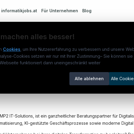
m
informatikjobs.at
Für Unternehmen
Blog
 machen alles besser!
n
Cookies
, um Ihre Nutzererfahrung zu verbessern und unsere Web
Wien - MP2 IT
nalyse-Cookies setzen wir nur mit Ihrer Zustimmung
–
Sie können sie 
rmatikjobs.at
Jobs
Für 
Webseite funktioniert dann uneingeschränkt weiter
um
informatikjobs.at
?
Jobkategorien
Kand
Alle ablehnen
Alle Cookie
lenausschreibungen
Berufsfelder
Inse
ng
€ 3.954
itgeber entdecken
ner
emstatus
2 IT-Solutions, ist ein ganzheitlicher Beratungspartner für Digitali
matisierung, KI-gestützte Geschäftsprozesse sowie moderne Digital