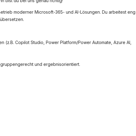
 bist du bei uns genau richtig!
n Betrieb moderner Microsoft-365- und AI-Lösungen. Du arbeitest eng
 übersetzen.
en (z.B. Copilot Studio, Power Platform/Power Automate, Azure AI,
gruppengerecht und ergebnisorientiert.