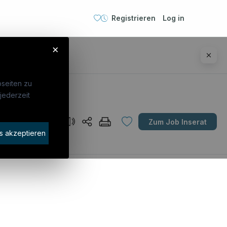
Registrieren
Log in
×
seiten zu
jederzeit
Unternehmen
Zum Job Inserat
idaten finden
s akzeptieren
rat buchen