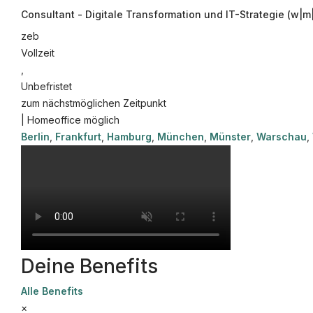
Consultant - Digitale Transformation und IT-Strategie (w|m
©
informatikjobs.at
2026
Impressum
AGB
Datenschutz
Co
zeb
Vollzeit
,
Unbefristet
zum nächstmöglichen Zeitpunkt
| Homeoffice möglich
Berlin
,
Frankfurt
,
Hamburg
,
München
,
Münster
,
Warschau
,
Deine Benefits
Alle Benefits
×