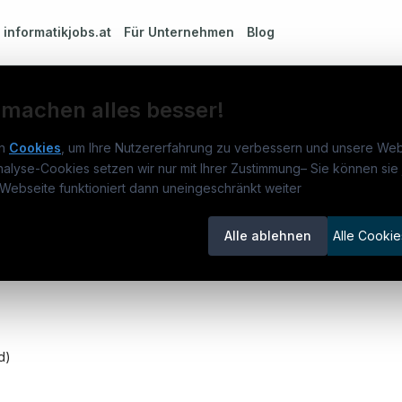
m
informatikjobs.at
Für Unternehmen
Blog
 machen alles besser!
n
Cookies
, um Ihre Nutzererfahrung zu verbessern und unsere Web
e (w|m|d)
nalyse-Cookies setzen wir nur mit Ihrer Zustimmung
–
Sie können sie 
rmatikjobs.at
Jobs
Für 
Webseite funktioniert dann uneingeschränkt weiter
um
informatikjobs.at
?
Jobkategorien
Kand
Alle ablehnen
Alle Cookie
lenausschreibungen
Berufsfelder
Inse
itgeber entdecken
ner
emstatus
d)