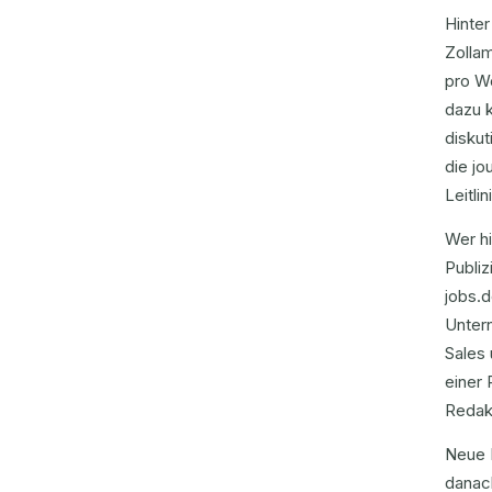
Hinte
Zollam
pro W
dazu 
diskut
die jo
Leitli
Wer hi
Publiz
jobs.d
Unter
Sales 
einer 
Redakt
Neue 
danac