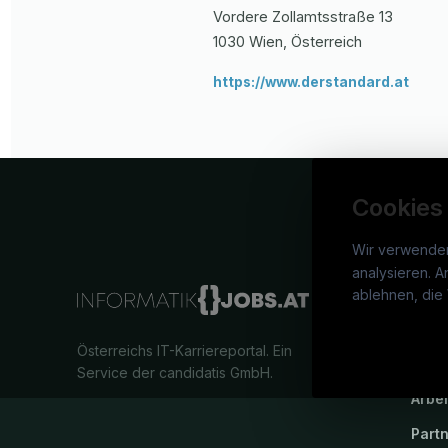
Vordere Zollamtsstraße
13
1030
Wien
, Österreich
https://www.derstandard.at
Cookies
Wir verwende
analysieren. A
info
ablehnen, die 
War
Österreichs IT-Karriereportal.
Ein
Stel
Service der candidatis GmbH.
Arbe
Part