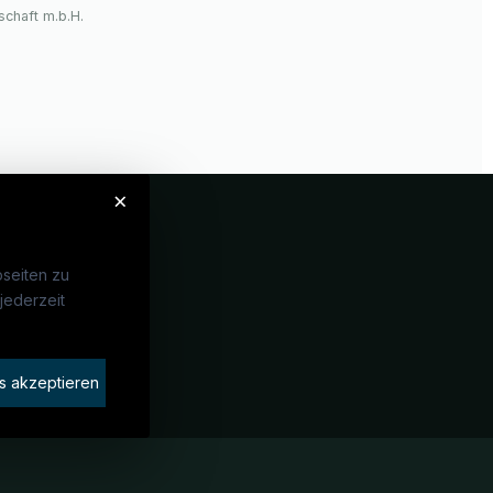
chaft m.b.H.
×
seiten zu
jederzeit
Unternehmen
idaten finden
s akzeptieren
rat buchen