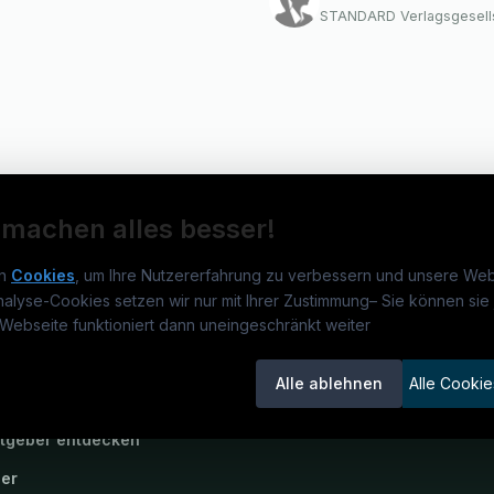
STANDARD Verlagsgesells
 machen alles besser!
n
Cookies
, um Ihre Nutzererfahrung zu verbessern und unsere Web
nalyse-Cookies setzen wir nur mit Ihrer Zustimmung
–
Sie können sie 
rmatikjobs.at
Jobs
Für 
Webseite funktioniert dann uneingeschränkt weiter
um
informatikjobs.at
?
Jobkategorien
Kand
Alle ablehnen
Alle Cookie
lenausschreibungen
Berufsfelder
Inse
itgeber entdecken
ner