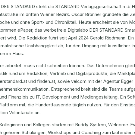
r DER STANDARD steht die STANDARD Verlagsgesellschaft m.b.H. m
tsstraße im dritten Wiener Bezirk. Oscar Bronner gründete die Z
oche und ohne Sport- und Chronikteil. Heute erscheint sie von M
kommen ePaper, das werbefreie Digitalabo DER STANDARD Smart 
iert wird. Die Redaktion führt seit April 2024 Gerold Riedmann. Ei
urnalistische Unabhängigkeit ab, für den Umgang mit künstlicher Int
nien im Haus.
er arbeitet, muss nicht schreiben können. Das Unternehmen glieder
istik rund um Redaktion, Vertrieb und Digitalprodukte, die Marktpl
erstandard.at und finden.at, sowie velcom mit der Agentur Egger 
nehmenskommunikation. Entsprechend breit sind die Teams aufges
und Finanz bis zu IT, Development und Mediengestaltung. Ein Sof
Plattform mit, die Hunderttausende täglich nutzen. Für den Einstie
ion Volontariate an.
Kolleginnen und Kollegen starten mit Buddy-System, Welcome-Eve
h gehören Schulungen, Workshops und Coaching zum laufenden A