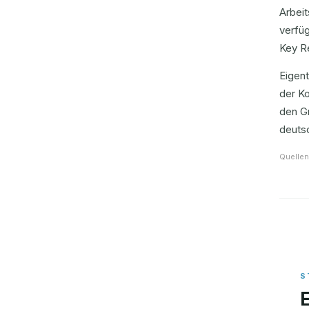
Arbei
verfüg
Key Re
Eigent
der K
den Gr
deutsc
Quellen