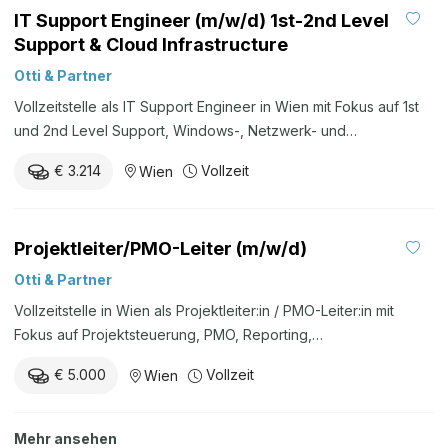
IT Support Engineer (m/w/d) 1st-2nd Level
Support & Cloud Infrastructure
Otti & Partner
Vollzeitstelle als IT Support Engineer in Wien mit Fokus auf 1st
und 2nd Level Support, Windows-, Netzwerk- und
Infrastrukturumfeld, Remote-Support, Cloud-, Hosting- und
€ 3.214
Vollzeit
Wien
Managed-Service-Lösungen, Installationen, Migrationen und
Rollout-Projekte.
Projektleiter/PMO-Leiter (m/w/d)
Otti & Partner
Vollzeitstelle in Wien als Projektleiter:in / PMO-Leiter:in mit
Fokus auf Projektsteuerung, PMO, Reporting,
Stakeholdermanagement, Termin- und Budgetkontrolle sowie
€ 5.000
Vollzeit
Wien
Weiterentwicklung von Projektmanagementprozessen;
Homeoffice möglich.
Mehr ansehen