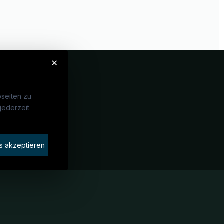
×
seiten zu
jederzeit
Unternehmen
idaten finden
s akzeptieren
rat buchen