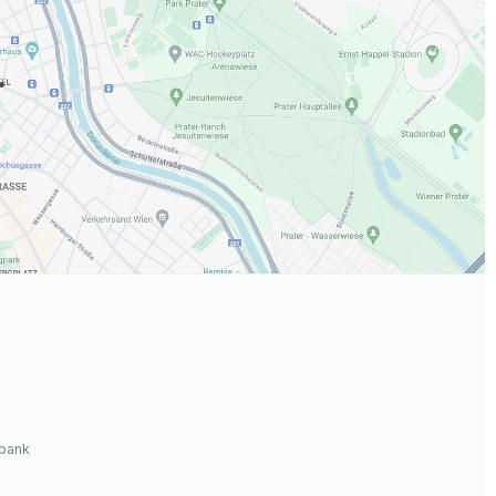
.
lbank