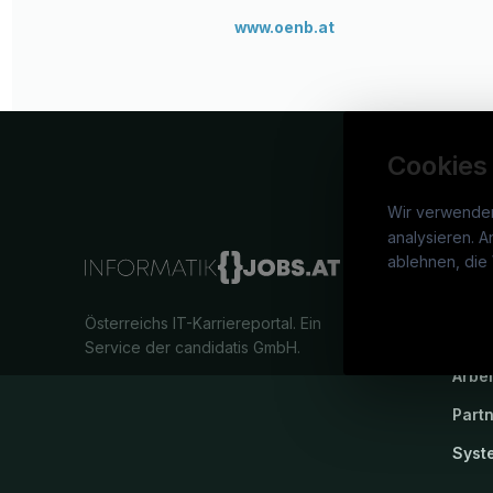
www.oenb.at
Cookies
Wir verwende
analysieren. A
info
ablehnen, die 
War
Österreichs IT-Karriereportal.
Ein
Stel
Service der candidatis GmbH.
Arbe
Part
Syst