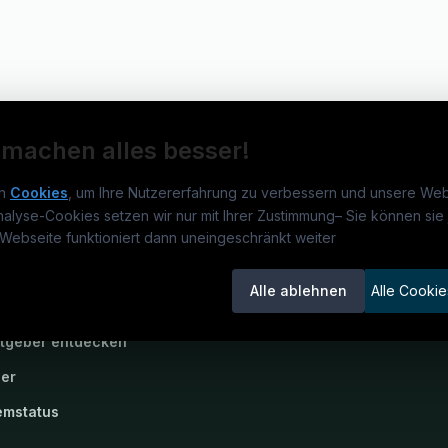
 machen alles besser!
n
Cookies
, um Ihre Nutzererfahrung zu verbessern und unsere Web
nalyse-Cookies setzen wir nur mit Ihrer Zustimmung
–
Sie können sie 
rmatikjobs.at
Jobs
Für 
Webseite funktioniert dann uneingeschränkt weiter
um
informatikjobs.at
?
Jobkategorien
Kand
Alle ablehnen
Alle Cookie
lenausschreibungen
Berufsfelder
Inse
itgeber entdecken
ner
emstatus