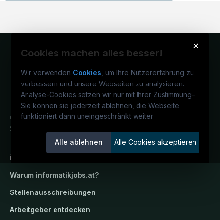
×
Cookies machen alles besser!
Wir verwenden
Cookies
, um Ihre Nutzererfahrung zu
verbessern und unsere Webseiten zu analysieren.
Analyse-Cookies setzen wir nur mit Ihrer Zustimmung
–
Sie können sie jederzeit ablehnen, die Webseite
funktioniert dann uneingeschränkt weiter
Österreichs IT-Karriereportal.
Ein
Service der candidatis GmbH.
Alle ablehnen
Alle Cookies akzeptieren
informatikjobs.at
Warum
informatikjobs.at
?
Stellenausschreibungen
Arbeitgeber entdecken