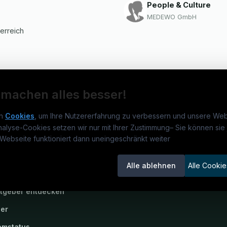
People & Culture
MEDEWO GmbH
terreich
 machen alles besser!
n
Cookies
, um Ihre Nutzererfahrung zu verbessern und unsere Web
nalyse-Cookies setzen wir nur mit Ihrer Zustimmung
–
Sie können sie 
rmatikjobs.at
Jobs
Für 
Webseite funktioniert dann uneingeschränkt weiter
um
informatikjobs.at
?
Jobkategorien
Kand
Alle ablehnen
Alle Cookie
lenausschreibungen
Berufsfelder
Inse
itgeber entdecken
ner
emstatus