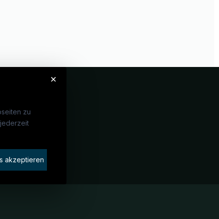
×
seiten zu
jederzeit
Unternehmen
idaten finden
s akzeptieren
rat buchen