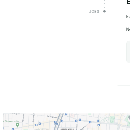
JOBS
E
N