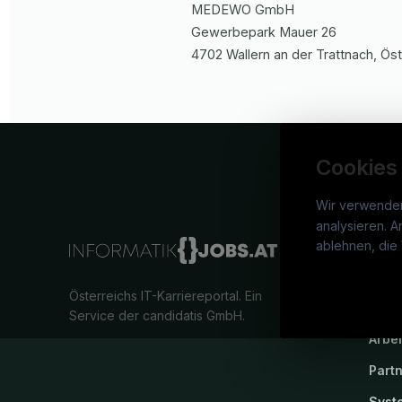
MEDEWO GmbH
Gewerbepark Mauer
26
4702
Wallern an der Trattnach
, Ös
Cookies
Wir verwende
analysieren. A
info
ablehnen, die 
War
Österreichs IT-Karriereportal.
Ein
Stel
Service der candidatis GmbH.
Arbe
Part
Syst