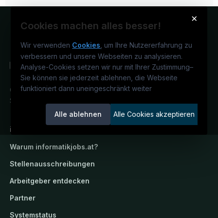
×
Cookies machen alles besser!
Wir verwenden
Cookies
, um Ihre Nutzererfahrung zu
verbessern und unsere Webseiten zu analysieren.
Analyse-Cookies setzen wir nur mit Ihrer Zustimmung
–
Sie können sie jederzeit ablehnen, die Webseite
funktioniert dann uneingeschränkt weiter
Österreichs IT-Karriereportal.
Ein
Service der candidatis GmbH.
Alle ablehnen
Alle Cookies akzeptieren
informatikjobs.at
Warum
informatikjobs.at
?
Stellenausschreibungen
Arbeitgeber entdecken
Partner
Systemstatus