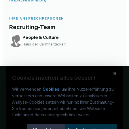
https://www.hb.at/
IHRE ANSPRECHPERSONEN
Recruiting-Team
People & Culture
Haus der Barmherzigkeit
×
Cookies machen alles besser!
Wir verwenden
Cookies
, um Ihre Nutzererfahrung zu
verbessern und unsere Webseiten zu analysieren.
Analyse-Cookies setzen wir nur mit Ihrer Zustimmung
–
Sie können sie jederzeit ablehnen, die Webseite
funktioniert dann uneingeschränkt weiter
Österreichs IT-Karriereportal.
Ein
Service der candidatis GmbH.