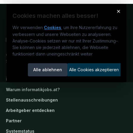
×
Cookies machen alles besser!
Wir verwenden
Cookies
, um Ihre Nutzererfahrung zu
verbessern und unsere Webseiten zu analysieren.
Analyse-Cookies setzen wir nur mit Ihrer Zustimmung
–
Sie können sie jederzeit ablehnen, die Webseite
funktioniert dann uneingeschränkt weiter
Österreichs IT-Karriereportal.
Ein
Service der candidatis GmbH.
Alle ablehnen
Alle Cookies akzeptieren
informatikjobs.at
Warum
informatikjobs.at
?
Stellenausschreibungen
Arbeitgeber entdecken
Partner
Systemstatus