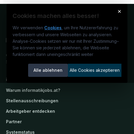
×
Cookies machen alles besser!
Wir verwenden
Cookies
, um Ihre Nutzererfahrung zu
verbessern und unsere Webseiten zu analysieren.
Analyse-Cookies setzen wir nur mit Ihrer Zustimmung
–
Sie können sie jederzeit ablehnen, die Webseite
funktioniert dann uneingeschränkt weiter
Österreichs IT-Karriereportal.
Ein
Service der candidatis GmbH.
Alle ablehnen
Alle Cookies akzeptieren
informatikjobs.at
Warum
informatikjobs.at
?
Stellenausschreibungen
Arbeitgeber entdecken
Partner
Systemstatus