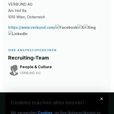
VERBUND AG
Am Hof
6a
1010
Wien
, Österreich
https://www.verbund.com/
IHRE ANSPRECHPERSONEN
Recruiting-Team
People & Culture
VERBUND AG
×
Cookies machen alles besser!
Wir verwenden
Cookies
, um Ihre Nutzererfahrung zu