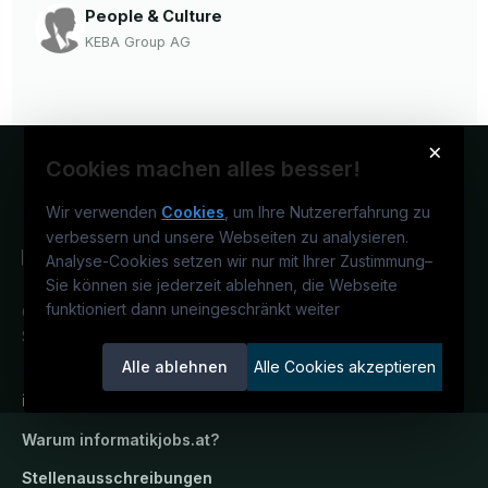
People & Culture
KEBA Group AG
×
Cookies machen alles besser!
Wir verwenden
Cookies
, um Ihre Nutzererfahrung zu
verbessern und unsere Webseiten zu analysieren.
Analyse-Cookies setzen wir nur mit Ihrer Zustimmung
–
Sie können sie jederzeit ablehnen, die Webseite
funktioniert dann uneingeschränkt weiter
Österreichs IT-Karriereportal.
Ein
Service der candidatis GmbH.
Alle ablehnen
Alle Cookies akzeptieren
informatikjobs.at
Warum
informatikjobs.at
?
Stellenausschreibungen