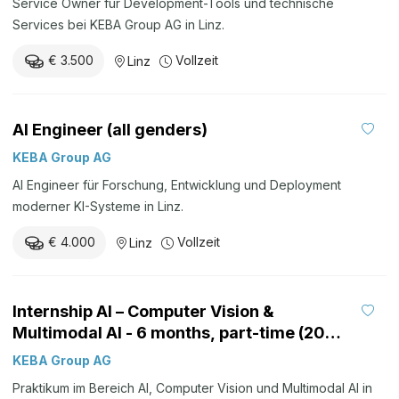
Service Owner für Development-Tools und technische
Services bei KEBA Group AG in Linz.
€ 3.500
Vollzeit
Linz
AI Engineer (all genders)
KEBA Group AG
AI Engineer für Forschung, Entwicklung und Deployment
moderner KI-Systeme in Linz.
€ 4.000
Vollzeit
Linz
Internship AI – Computer Vision &
Multimodal AI - 6 months, part-time (20
hours/week)
KEBA Group AG
Praktikum im Bereich AI, Computer Vision und Multimodal AI in