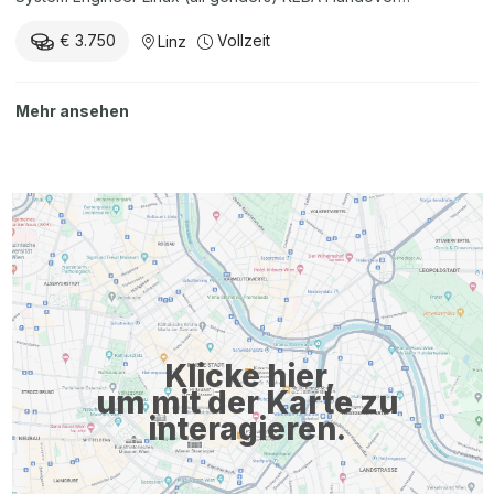
Automation GmbH Full-time (38,5h) Linz, Austria Attractive
€ 3.750
Vollzeit
Linz
Salary Apply online Arbeitsort: Linz, Austria What you achieve
with us Operation and monitoring of our Linux-based customer
environments Continuous optimization and adaptation of our
Mehr ansehen
monitoring solution Incident handling in your role as 2nd/3rd
level support for international customers How you convince us
A university degree or completed vocational training in the field
of computer science Several years of experience in operating
applications on Linux systems Ideally several years of
professional experience in 2nd/3rd level support Strong
analytical and conceptual thinking skills Enjoyment of proactive
and goal-oriented work ...
Klicke hier,
um mit der Karte zu
interagieren.