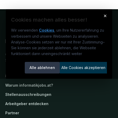
×
Cookies machen alles besser!
Wir verwenden
Cookies
, um Ihre Nutzererfahrung zu
verbessern und unsere Webseiten zu analysieren.
Analyse-Cookies setzen wir nur mit Ihrer Zustimmung
–
Sie können sie jederzeit ablehnen, die Webseite
funktioniert dann uneingeschränkt weiter
Österreichs IT-Karriereportal.
Ein
Service der candidatis GmbH.
Alle ablehnen
Alle Cookies akzeptieren
informatikjobs.at
Warum
informatikjobs.at
?
Stellenausschreibungen
Arbeitgeber entdecken
Partner