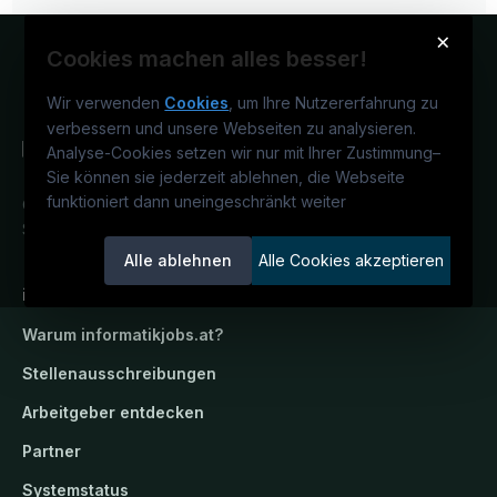
×
Cookies machen alles besser!
Wir verwenden
Cookies
, um Ihre Nutzererfahrung zu
verbessern und unsere Webseiten zu analysieren.
Analyse-Cookies setzen wir nur mit Ihrer Zustimmung
–
Sie können sie jederzeit ablehnen, die Webseite
funktioniert dann uneingeschränkt weiter
Österreichs IT-Karriereportal.
Ein
Service der candidatis GmbH.
Alle ablehnen
Alle Cookies akzeptieren
informatikjobs.at
Warum
informatikjobs.at
?
Stellenausschreibungen
Arbeitgeber entdecken
Partner
Systemstatus