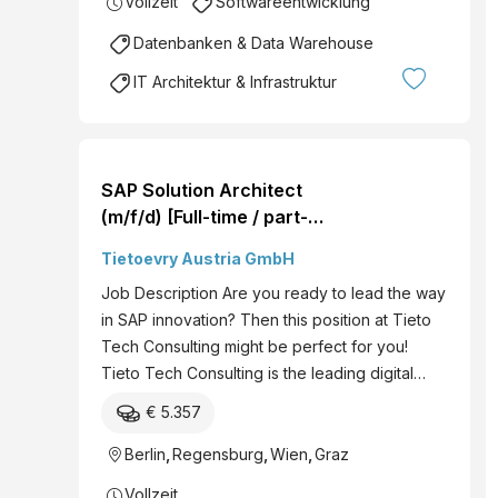
Vollzeit
Softwareentwicklung
Datenbanken & Data Warehouse
IT Architektur & Infrastruktur
SAP Solution Architect
(m/f/d) [Full-time / part-
time] - Tieto Tech
Tietoevry Austria GmbH
Consulting
Job Description Are you ready to lead the way
in SAP innovation? Then this position at Tieto
Tech Consulting might be perfect for you!
Tieto Tech Consulting is the leading digital…
€ 5.357
Berlin
,
Regensburg
,
Wien
,
Graz
Vollzeit