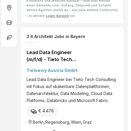
Kostenlos und jederzeit kündbar – jede Mail enthält
einen Abmelde-Link. Umfang, Zeitpunkt und Schärfe
deines Agenten stellst du – wie viele weitere Funktionen
– in deinem
Login-Bereich
ein.
3
It Architekt
Jobs
in Bayern
Lead Data Engineer
(m/f/d) - Tieto Tech
Consulting
Tietoevry Austria GmbH
Lead Data Engineer bei Tieto Tech Consulting
mit Fokus auf skalierbare Datenplattformen,
Datenarchitektur, Data Modeling, Cloud Data
Platforms, Databricks und Microsoft Fabric.
€ 4.476
Berlin
,
Regensburg
,
Wien
,
Graz