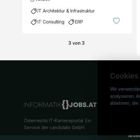
IT Architektur & Infrastruktur
IT Consulting
ERP
3
von
3
Cookies
Wir verwende
analysieren. A
info
ablehnen, die 
War
Österreichs IT-Karriereportal.
Ein
Stel
Service der candidatis GmbH.
Arbe