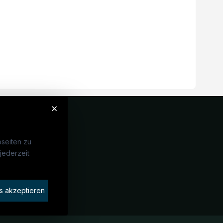
×
seiten zu
jederzeit
Unternehmen
idaten finden
s akzeptieren
rat buchen