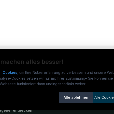
 machen alles besser!
n
Cookies
, um Ihre Nutzererfahrung zu verbessern und unsere Web
nalyse-Cookies setzen wir nur mit Ihrer Zustimmung
–
Sie können sie 
rmatikjobs.at
Jobs
Für 
Webseite funktioniert dann uneingeschränkt weiter
um
informatikjobs.at
?
Jobkategorien
Kand
Alle ablehnen
Alle Cookie
lenausschreibungen
Berufsfelder
Inse
itgeber entdecken