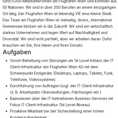
Partner
rund 5.000 Mitarbeiter:innen am Flughafen Wien und kommen aus
50 Nationen. Wir sind in über 200 Berufen an einem einzigartigen
Systemstatus
Ort tätig. Der Flughafen Wien ist lebendig VIE eine kleine Stadt.
Das Team am Flughafen Wien ist vielseitig, divers, international.
Jobs
Gemeinsam blicken wir in die Zukunft. Wir sind ein wirtschaftlich
Jobkategorien
starkes Unternehmen und legen Wert auf Nachhaltigkeit und
Diversität. Wir sind nicht perfekt, aber wir arbeiten daran. Dafür
Berufsfelder
brauchen wir Sie, Ihre Ideen und Ihren Einsatz.
Aufgaben
Für Unternehmen
Vorort-Behebung von Störungen als 1st Level Instanz der IT
Kandidaten finden
Client-Infrastruktur der Flughafen Wien AG mit dem
Inserat buchen
Schwerpunkt Endgeräte (Desktops, Laptops, Tablets, Funk,
Telefonie, Videosysteme)
Durchführung von Aufträgen bzgl. der IT-Client-Infrastruktur
(z. B. Arbeitsplatz-Übersiedlungen, Patchungen etc.)
©
informatikjobs.at
2026
Impressum
AGB
Datenschutz
Basiswissen über die IT-betriebenen Business-Services mit
Cookie-Einstellungen
Fokus IT-Client-Infrastruktur (1st Level-Niveau)
Proaktive Mitarbeit bei der Sicherstellung einer hohen
Kundenzufriedenheit