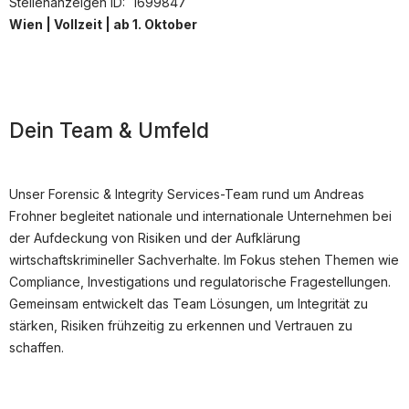
Stellenanzeigen ID:
1699847
Partner
Wien | Vollzeit | ab 1. Oktober
Systemstatus
Jobs
Jobkategorien
Dein Team & Umfeld
Berufsfelder
Für Unternehmen
Unser Forensic & Integrity Services-Team rund um Andreas
Frohner begleitet nationale und internationale Unternehmen bei
Kandidaten finden
der Aufdeckung von Risiken und der Aufklärung
Inserat buchen
wirtschaftskrimineller Sachverhalte. Im Fokus stehen Themen wie
Compliance, Investigations und regulatorische Fragestellungen.
Gemeinsam entwickelt das Team Lösungen, um Integrität zu
stärken, Risiken frühzeitig zu erkennen und Vertrauen zu
©
informatikjobs.at
2026
Impressum
AGB
Datenschutz
schaffen.
Cookie-Einstellungen