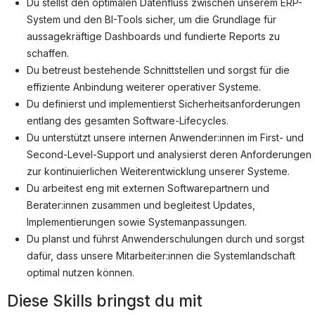
Partner
Du stellst den optimalen Datenfluss zwischen unserem ERP-
System und den BI-Tools sicher, um die Grundlage für
Systemstatus
aussagekräftige Dashboards und fundierte Reports zu
schaffen.
Jobs
Du betreust bestehende Schnittstellen und sorgst für die
Jobkategorien
effiziente Anbindung weiterer operativer Systeme.
Du definierst und implementierst Sicherheitsanforderungen
Berufsfelder
entlang des gesamten Software-Lifecycles.
Du unterstützt unsere internen Anwender:innen im First- und
Für Unternehmen
Second-Level-Support und analysierst deren Anforderungen
Kandidaten finden
zur kontinuierlichen Weiterentwicklung unserer Systeme.
Du arbeitest eng mit externen Softwarepartnern und
Inserat buchen
Berater:innen zusammen und begleitest Updates,
Implementierungen sowie Systemanpassungen.
Du planst und führst Anwenderschulungen durch und sorgst
dafür, dass unsere Mitarbeiter:innen die Systemlandschaft
©
informatikjobs.at
2026
Impressum
AGB
Datenschutz
optimal nutzen können.
Cookie-Einstellungen
Diese Skills bringst du mit