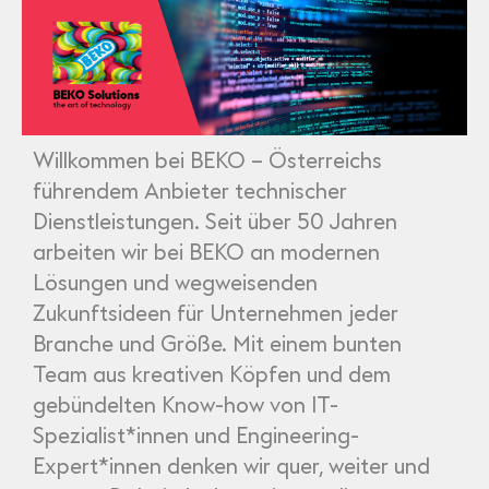
Partner
Systemstatus
Jobs
Jobkategorien
Berufsfelder
Für Unternehmen
Kandidaten finden
Inserat buchen
©
informatikjobs.at
2026
Impressum
AGB
Datenschutz
Cookie-Einstellungen