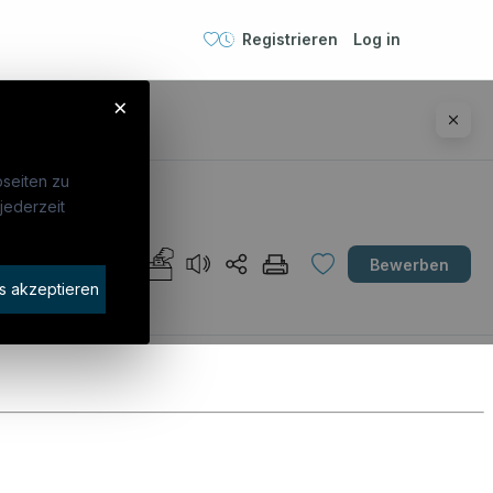
Registrieren
Log in
×
seiten zu
jederzeit
Unternehmen
AT
Bewerben
idaten finden
s akzeptieren
rat buchen