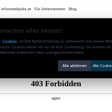
m
informatikjobs.at
Für Unternehmen
Blog
 machen alles besser!
n
Cookies
, um Ihre Nutzererfahrung zu verbessern und unsere Web
nalyse-Cookies setzen wir nur mit Ihrer Zustimmung
–
Sie können sie 
rmatikjobs.at
Jobs
Für 
Webseite funktioniert dann uneingeschränkt weiter
um
informatikjobs.at
?
Jobkategorien
Kand
Alle ablehnen
Alle Cookie
lenausschreibungen
Berufsfelder
Inse
itgeber entdecken
ner
emstatus