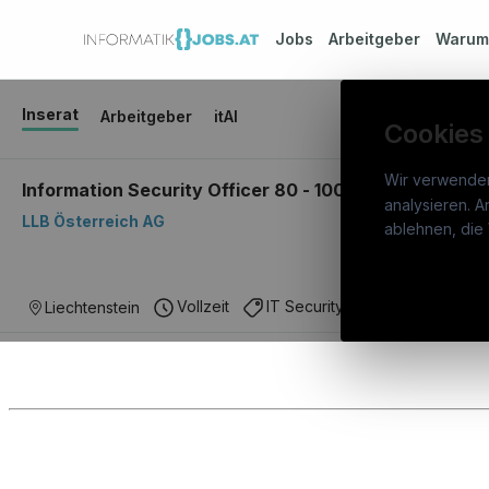
Jobs
Arbeitgeber
Waru
Inserat
Arbeitgeber
itAI
Cookies
Wir verwende
Information Security Officer 80 - 100% w / m / d
analysieren. A
LLB Österreich AG
info
ablehnen, die 
War
Österreichs IT-Karriereportal.
Ein
Stel
Vollzeit
IT Security & Cybersecurity
Liechtenstein
Service der candidatis GmbH.
Arbe
Part
Syst