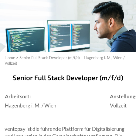
Partner
Systemstatus
Jobs
Jobkategorien
Berufsfelder
Für Unternehmen
Kandidaten finden
Inserat buchen
©
informatikjobs.at
2026
Impressum
AGB
Datenschutz
Cookie-Einstellungen