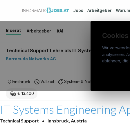
Jobs
Arbeitgeber
Waru
Inserat
Arbeitgeber
itAI
Cookies
Wir verwende
Technical Support Lehre als IT Systemtechniker:in (w
analysieren. A
Barracuda Networks AG
info
ablehnen, die 
War
Österreichs IT-Karriereportal.
Ein
Stel
Vollzeit
System- & Netzwerkadministration
Innsbruck
Service der candidatis GmbH.
Arbe
€ 13.400
Part
Syst