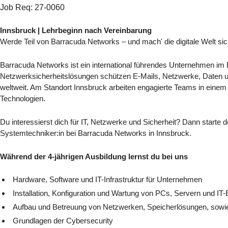
©
informatikjobs.at
2026
Impressum
AGB
Datenschutz
Co