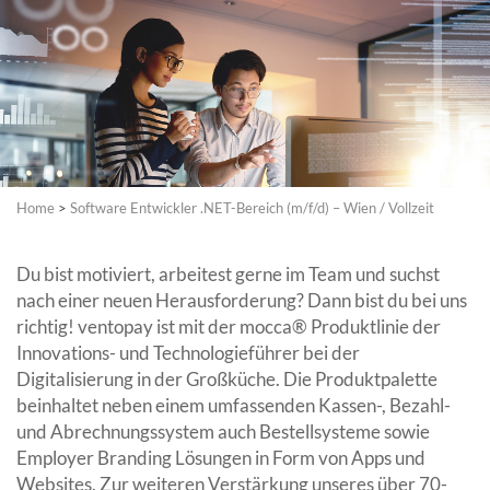
Partner
Systemstatus
Jobs
Jobkategorien
Berufsfelder
Für Unternehmen
Kandidaten finden
Inserat buchen
©
informatikjobs.at
2026
Impressum
AGB
Datenschutz
Cookie-Einstellungen