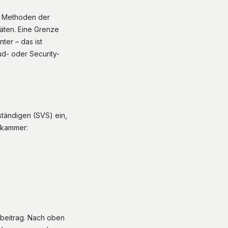
en Methoden der
äten. Eine Grenze
ter – das ist
ud- oder Security-
ständigen (SVS) ein,
tskammer:
lbeitrag. Nach oben