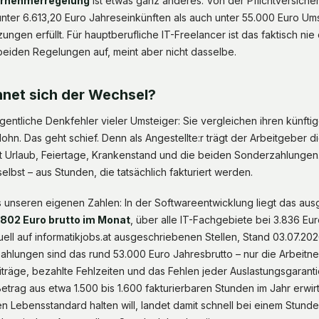
ernehmerregelung
ist etwas ganz anderes: Von der Pflichtversic
 unter 6.613,20 Euro Jahreseinkünften als auch unter 55.000 Euro Ums
ngen erfüllt. Für hauptberufliche IT-Freelancer ist das faktisch nie 
 beiden Regelungen auf, meint aber nicht dasselbe.
net sich der Wechsel?
igentliche Denkfehler vieler Umsteiger: Sie vergleichen ihren künfti
ohn. Das geht schief. Denn als Angestellte:r trägt der Arbeitgeber d
lt Urlaub, Feiertage, Krankenstand und die beiden Sonderzahlungen.
selbst – aus Stunden, die tatsächlich fakturiert werden.
s unseren eigenen Zahlen: In der Softwareentwicklung liegt das au
.802 Euro brutto im Monat
, über alle IT-Fachgebiete bei 3.836 Eu
ell auf informatikjobs.at ausgeschriebenen Stellen, Stand 03.07.202
hlungen sind das rund 53.000 Euro Jahresbrutto – nur die Arbeitn
räge, bezahlte Fehlzeiten und das Fehlen jeder Auslastungsgaranti
etrag aus etwa 1.500 bis 1.600 fakturierbaren Stunden im Jahr erwirt
n Lebensstandard halten will, landet damit schnell bei einem Stunde