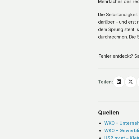
Mehrfaches des rec
Die Selbständigkeit 
darüber – und erst 
dem Sprung steht, so
durchrechnen. Die S
Fehler entdeckt? S
Teilen:
Quellen
WKO – Unterneh
WKO – Gewerbli
USP.gv.at – Kle