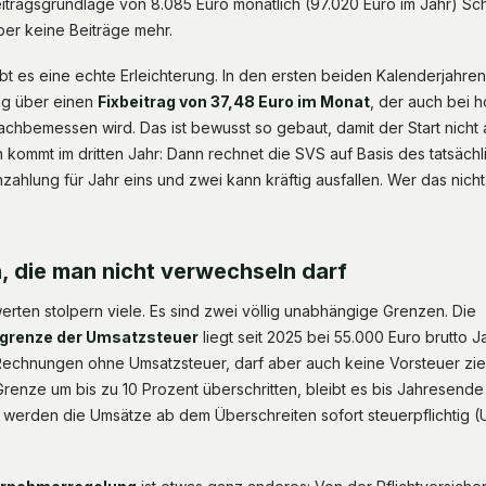
eitragsgrundlage von 8.085 Euro monatlich (97.020 Euro im Jahr) Sc
über keine Beiträge mehr.
bt es eine echte Erleichterung. In den ersten beiden Kalenderjahren 
ng über einen
Fixbeitrag von 37,48 Euro im Monat
, der auch bei 
achbemessen wird. Das ist bewusst so gebaut, damit der Start nicht
n kommt im dritten Jahr: Dann rechnet die SVS auf Basis des tatsäc
ahlung für Jahr eins und zwei kann kräftig ausfallen. Wer das nicht 
, die man nicht verwechseln darf
rten stolpern viele. Es sind zwei völlig unabhängige Grenzen. Die
grenze der Umsatzsteuer
liegt seit 2025 bei 55.000 Euro brutto 
 Rechnungen ohne Umsatzsteuer, darf aber auch keine Vorsteuer zieh
Grenze um bis zu 10 Prozent überschritten, bleibt es bis Jahresende
 werden die Umsätze ab dem Überschreiten sofort steuerpflichtig (U