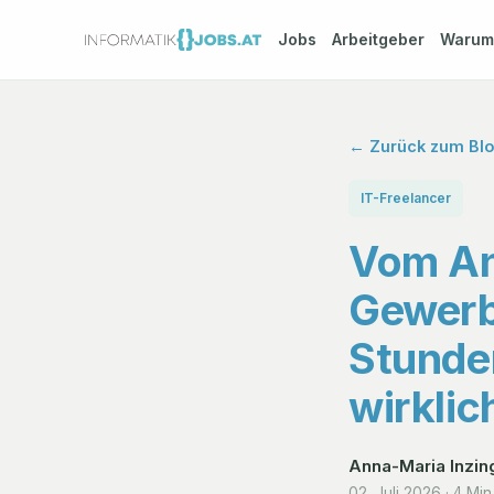
Jobs
Arbeitgeber
Waru
← Zurück zum Bl
IT-Freelancer
Vom An
Gewerb
Stunden
wirklic
Anna-Maria Inzin
02. Juli 2026
·
4 Min