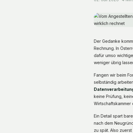
Der Gedanke kommt f
Rechnung. In Österr
dafür umso wichtige
weniger übrig lassen
Fangen wir beim Form
selbständig arbeiten
Datenverarbeitung
keine Prüfung, kei
Wirtschaftskammer o
Ein Detail spart bar
nach dem Neugründu
zu spät. Also zuers