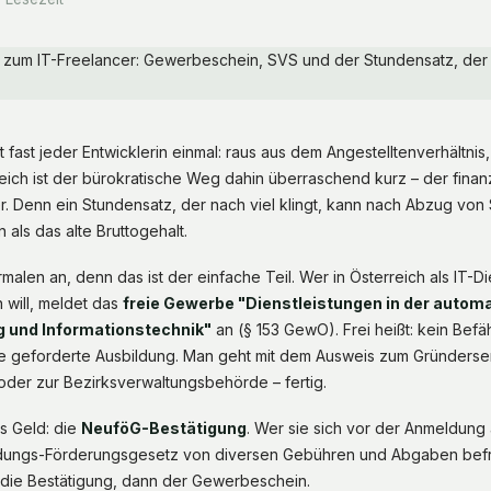
ast jeder Entwicklerin einmal: raus aus dem Angestelltenverhältnis, 
eich ist der bürokratische Weg dahin überraschend kurz – der fina
r. Denn ein Stundensatz, der nach viel klingt, kann nach Abzug vo
 als das alte Bruttogehalt.
alen an, denn das ist der einfache Teil. Wer in Österreich als IT-Die
 will, meldet das
freie Gewerbe "Dienstleistungen in der autom
 und Informationstechnik"
an (§ 153 GewO). Frei heißt: kein Bef
ne geforderte Ausbildung. Man geht mit dem Ausweis zum Gründerse
der zur Bezirksverwaltungsbehörde – fertig.
es Geld: die
NeuföG-Bestätigung
. Wer sie sich vor der Anmeldung au
ngs-Förderungsgesetz von diversen Gebühren und Abgaben befrei
t die Bestätigung, dann der Gewerbeschein.