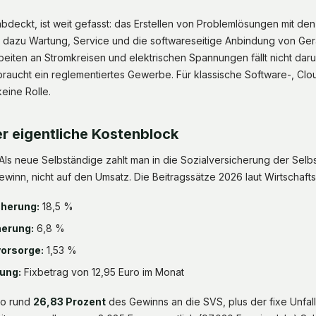
deckt, ist weit gefasst: das Erstellen von Problemlösungen mit d
, dazu Wartung, Service und die softwareseitige Anbindung von Ger
beiten an Stromkreisen und elektrischen Spannungen fällt nicht darun
braucht ein reglementiertes Gewerbe. Für klassische Software-, Clo
keine Rolle.
er eigentliche Kostenblock
. Als neue Selbständige zahlt man in die Sozialversicherung der Selb
winn, nicht auf den Umsatz. Die Beitragssätze 2026 laut Wirtschaf
herung:
18,5 %
erung:
6,8 %
orsorge:
1,53 %
ung:
Fixbetrag von 12,95 Euro im Monat
so rund
26,83 Prozent
des Gewinns an die SVS, plus der fixe Unfal