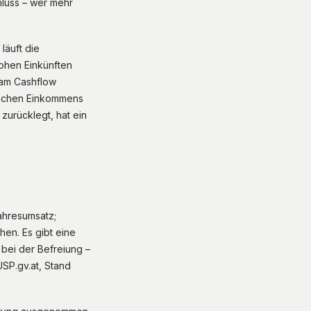
hluss – wer mehr
läuft die
hohen Einkünften
 am Cashflow
hlichen Einkommens
zurücklegt, hat ein
Jahresumsatz;
en. Es gibt eine
 bei der Befreiung –
SP.gv.at, Stand