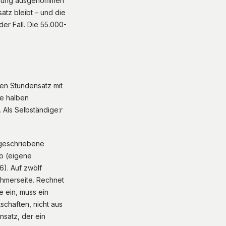
herung ausgenommen
atz bleibt – und die
der Fall. Die 55.000-
gen Stundensatz mit
ie halben
 Als Selbständige:r
sgeschriebene
ro (eigene
6). Auf zwölf
ehmerseite. Rechnet
e ein, muss ein
schaften, nicht aus
nsatz, der ein