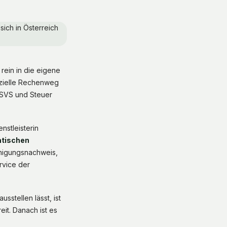
rein in die eigene
nzielle Rechenweg
n SVS und Steuer
nstleisterin
atischen
ähigungsnachweis,
rvice der
sstellen lässt, ist
t. Danach ist es