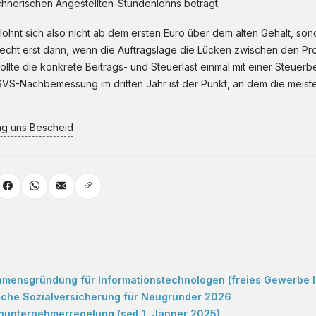
hnerischen Angestellten-Stundenlohns beträgt.
lohnt sich also nicht ab dem ersten Euro über dem alten Gehalt, sond
recht erst dann, wenn die Auftragslage die Lücken zwischen den Proj
llte die konkrete Beitrags- und Steuerlast einmal mit einer Steuerbe
VS-Nachbemessung im dritten Jahr ist der Punkt, an dem die meiste
ag uns Bescheid
mensgründung für Informationstechnologen (freies Gewerbe IT
che Sozialversicherung für Neugründer 2026
inunternehmerregelung (seit 1. Jänner 2025)