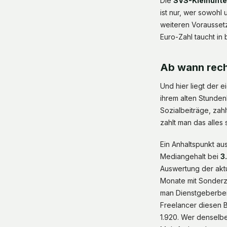
Die
SVS-Kleinunt
ist nur, wer sowohl
weiteren Voraussetzu
Euro-Zahl taucht in
Ab wann rech
Und hier liegt der e
ihrem alten Stundenl
Sozialbeiträge, zah
zahlt man das alles 
Ein Anhaltspunkt au
Mediangehalt bei
3
Auswertung der aktu
Monate mit Sonderza
man Dienstgeberbeit
Freelancer diesen B
1.920. Wer denselbe