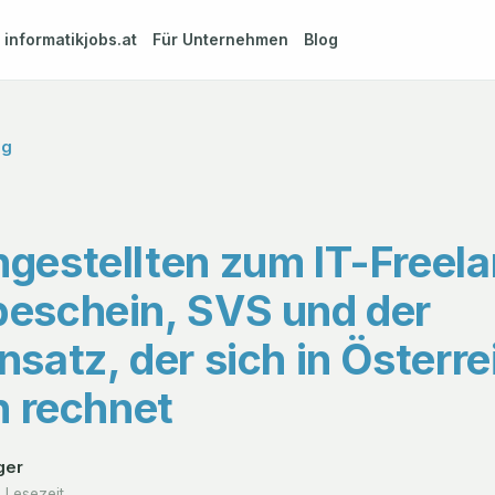
m
informatikjobs.at
Für Unternehmen
Blog
og
gestellten zum IT-Freela
eschein, SVS und der
satz, der sich in Österre
h rechnet
ger
. Lesezeit