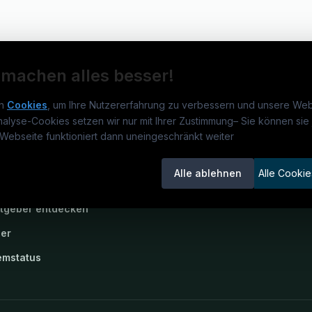
 machen alles besser!
n
Cookies
, um Ihre Nutzererfahrung zu verbessern und unsere Web
nalyse-Cookies setzen wir nur mit Ihrer Zustimmung
–
Sie können sie 
rmatikjobs.at
Jobs
Für 
Webseite funktioniert dann uneingeschränkt weiter
um
informatikjobs.at
?
Jobkategorien
Kand
Alle ablehnen
Alle Cookie
lenausschreibungen
Berufsfelder
Inse
itgeber entdecken
ner
emstatus