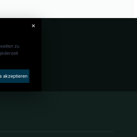
×
seiten zu
jederzeit
Unternehmen
idaten finden
s akzeptieren
rat buchen