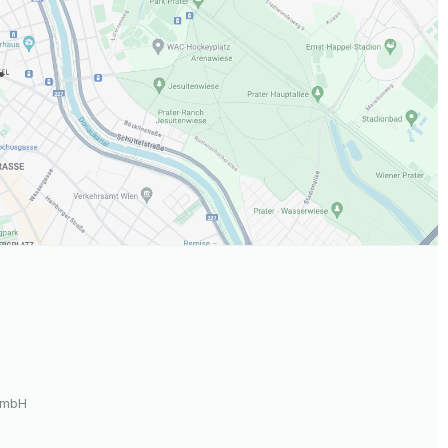
.
GmbH