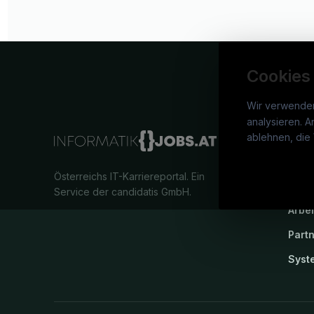
Cookies
Wir verwende
analysieren. A
info
ablehnen, die 
War
Österreichs IT-Karriereportal.
Ein
Stel
Service der candidatis GmbH.
Arbe
Part
Syst