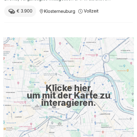
Zusatzleistungen) • Jahresbruttogehalt ab € 54.600,- brutto
€ 3.900
Vollzeit
Klosterneuburg
(All-In) mit der Bereitschaft zur Überzahlung bei
entsprechender Qualifikation und Erfahrung •
Einstellungstermin: ab sofort
Stellenanzeige_Systemadministrator_in_extern_web_v1 (210 KB)
pdf herunterladen Jetzt bewerben Nina Fölhs-Königslehner
Leitung Personalwesen Telefon+43 2243 411-385 Zur
Hauptnavigation
Klicke hier,
um mit der Karte zu
interagieren.