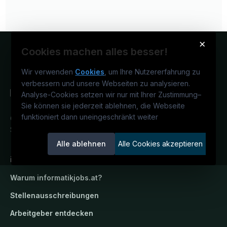
×
Cookies machen alles besser!
Wir verwenden
Cookies
, um Ihre Nutzererfahrung zu
verbessern und unsere Webseiten zu analysieren.
Analyse-Cookies setzen wir nur mit Ihrer Zustimmung
–
Sie können sie jederzeit ablehnen, die Webseite
funktioniert dann uneingeschränkt weiter
Österreichs IT-Karriereportal.
Ein
Service der candidatis GmbH.
Alle ablehnen
Alle Cookies akzeptieren
informatikjobs.at
Warum
informatikjobs.at
?
Stellenausschreibungen
Arbeitgeber entdecken