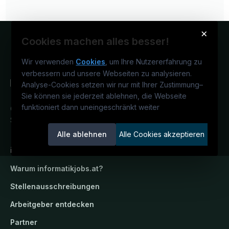
×
Cookies machen alles besser!
Wir verwenden
Cookies
, um Ihre Nutzererfahrung zu
verbessern und unsere Webseiten zu analysieren.
Analyse-Cookies setzen wir nur mit Ihrer Zustimmung
–
Sie können sie jederzeit ablehnen, die Webseite
funktioniert dann uneingeschränkt weiter
Österreichs IT-Karriereportal.
Ein
Service der candidatis GmbH.
Alle ablehnen
Alle Cookies akzeptieren
informatikjobs.at
Warum
informatikjobs.at
?
Stellenausschreibungen
Arbeitgeber entdecken
Partner